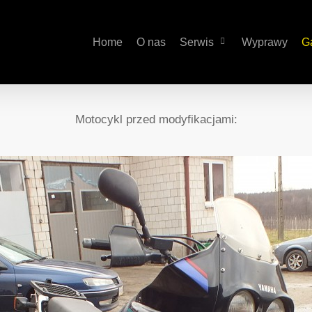
Home
O nas
Serwis
Wyprawy
Ga
Motocykl przed modyfikacjami: